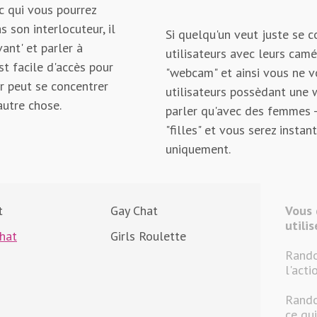
c qui vous pourrez
as son interlocuteur, il
Si quelqu'un veut juste se c
ant' et parler à
utilisateurs avec leurs camé
est facile d'accès pour
"webcam" et ainsi vous ne v
ur peut se concentrer
utilisateurs possèdant une 
autre chose.
parler qu'avec des femmes -
"filles" et vous serez inst
uniquement.
t
Gay Chat
Vous 
utili
hat
Girls Roulette
Rando
l'acti
Rando
ce qui